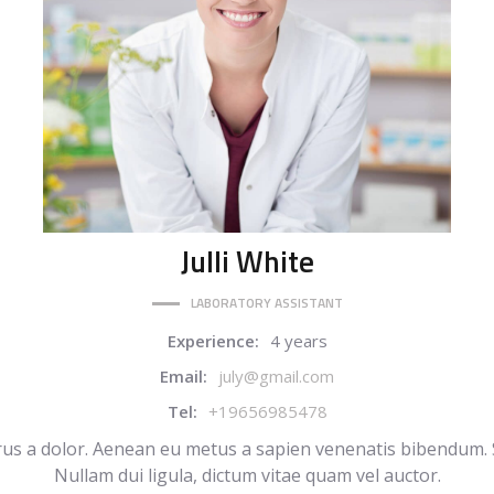
Julli
White
LABORATORY ASSISTANT
Experience:
4 years
Email:
july@gmail.com
Tel:
+19656985478
purus a dolor. Aenean eu metus a sapien venenatis bibendum. Se
Nullam dui ligula, dictum vitae quam vel auctor.