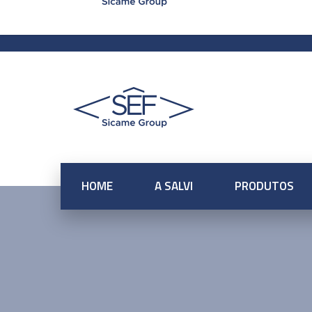
spacer@salvibr.com.br
fittings@salvib
HOME
A SALVI
PRODUTOS