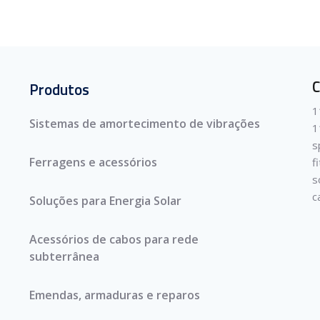
C
Produtos
1
Sistemas de amortecimento de vibrações
1
s
Ferragens e acessórios
f
s
c
Soluções para Energia Solar
Acessórios de cabos para rede
subterrânea
Emendas, armaduras e reparos