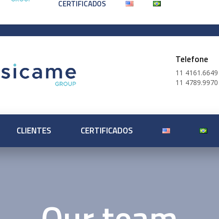
CERTIFICADOS
r.com.br
solarsicame@salvibr.com.br
cableacce
Telefone
11 4161.6649
11 4789.9970
CLIENTES
CERTIFICADOS
Our team